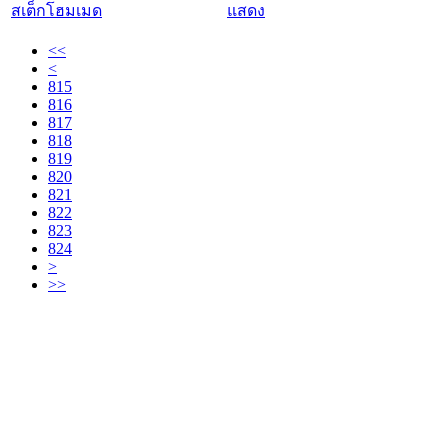
สเต็กโฮมเมด
แสดง
<<
<
815
816
817
818
819
820
821
822
823
824
>
>>