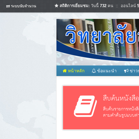
สถิติการเยี่ยมชม:
วันนี้
732
คน :: ออนไลน์
ระบบนับจำนวน
หน้าหลัก
ข้อแนะนำ
ข่าว
สืบค้นหนังสื
สืบค้นรายการหนังสื
ตามคำค้นรูปแบบต่