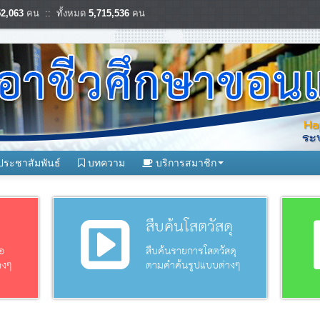
52,063
คน :: ทั้งหมด
5,715,536
คน
ประชาสัมพันธ์
บทความ
บริการสมาชิก
อ
สืบค้นโสตวัสดุ
อ
สืบค้นรายการโสตวัสดุ
างๆ
ตามคำค้นรูปแบบต่างๆ