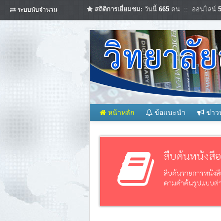
สถิติการเยี่ยมชม:
วันนี้
665
คน :: ออนไลน์
ระบบนับจำนวน
หน้าหลัก
ข้อแนะนำ
ข่าว
สืบค้นหนังสื
สืบค้นรายการหนังสื
ตามคำค้นรูปแบบต่