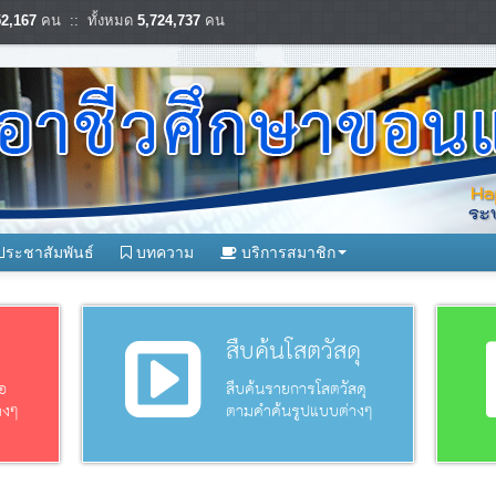
52,167
คน :: ทั้งหมด
5,724,737
คน
ประชาสัมพันธ์
บทความ
บริการสมาชิก
อ
สืบค้นโสตวัสดุ
อ
สืบค้นรายการโสตวัสดุ
างๆ
ตามคำค้นรูปแบบต่างๆ