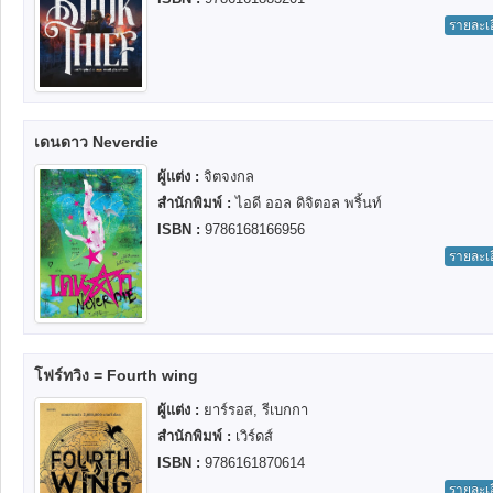
รายละเ
เดนดาว Neverdie
ผู้แต่ง :
จิตจงกล
สำนักพิมพ์ :
ไอดี ออล ดิจิตอล พริ้นท์
ISBN :
9786168166956
รายละเ
โฟร์ทวิง = Fourth wing
ผู้แต่ง :
ยาร์รอส, รีเบกกา
สำนักพิมพ์ :
เวิร์ดส์
ISBN :
9786161870614
รายละเ