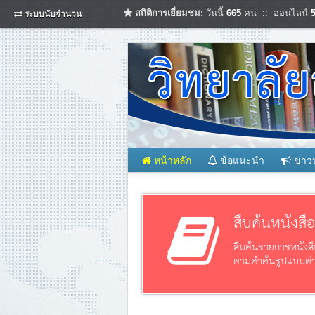
สถิติการเยี่ยมชม:
วันนี้
665
คน :: ออนไลน์
ระบบนับจำนวน
หน้าหลัก
ข้อแนะนำ
ข่าว
สืบค้นหนังสื
สืบค้นรายการหนังสื
ตามคำค้นรูปแบบต่