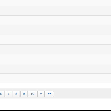
6
7
8
9
10
>
>>