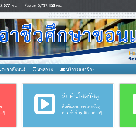
52,077
คน :: ทั้งหมด
5,717,850
คน
ประชาสัมพันธ์
บทความ
บริการสมาชิก
อ
สืบค้นโสตวัสดุ
อ
สืบค้นรายการโสตวัสดุ
างๆ
ตามคำค้นรูปแบบต่างๆ